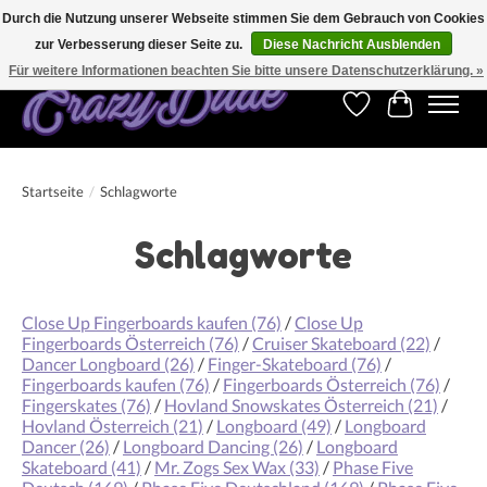
Durch die Nutzung unserer Webseite stimmen Sie dem Gebrauch von Cookies
zur Verbesserung dieser Seite zu.
Diese Nachricht Ausblenden
Kostenfreier Versand für Bestellungen ab 250 €. Weltweite Lieferung!
Für weitere Informationen beachten Sie bitte unsere Datenschutzerklärung. »
Wunschzettel
Ihr Warenk
Startseite
/
Schlagworte
Schlagworte
Close Up Fingerboards kaufen
(76)
/
Close Up
Fingerboards Österreich
(76)
/
Cruiser Skateboard
(22)
/
Dancer Longboard
(26)
/
Finger-Skateboard
(76)
/
Fingerboards kaufen
(76)
/
Fingerboards Österreich
(76)
/
Fingerskates
(76)
/
Hovland Snowskates Österreich
(21)
/
Hovland Österreich
(21)
/
Longboard
(49)
/
Longboard
Dancer
(26)
/
Longboard Dancing
(26)
/
Longboard
Skateboard
(41)
/
Mr. Zogs Sex Wax
(33)
/
Phase Five