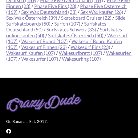
Deutsch
(169)
/
Phase Five Deutschland
(169)
/
Phase Five
Finnen
(23)
/
Phase Five Fins
(23)
/
Phase Five Österreich
(169)
/
Sex Wax Deutschland
(38)
/
Sex Wax kaufen
(26)
/
Sex Wax Österreich
(39)
/
Skateboard Cruiser
(22)
/
Slide
Surfskateboards
(50)
/
Surfen
(107)
/
Surfskates
Deutschland
(50)
/
Surfskates Schweiz
(33)
/
Surfskates
online kaufen
(50)
/
Surfskates Österreich
(50)
/
Wakesurf
(107)
/
Wakesurf Board
(107)
/
Wakesurf Board Kaufen
(107)
/
Wakesurf Finnen
(23)
/
Wakesurf Fins
(23)
/
Wakesurf Kaufen
(107)
/
Wakesurfbrett
(107)
/
Wakesurfen
(107)
/
Wakesurfer
(107)
/
Wakesurfing
(107)
Go Bananas. Est. 2017.