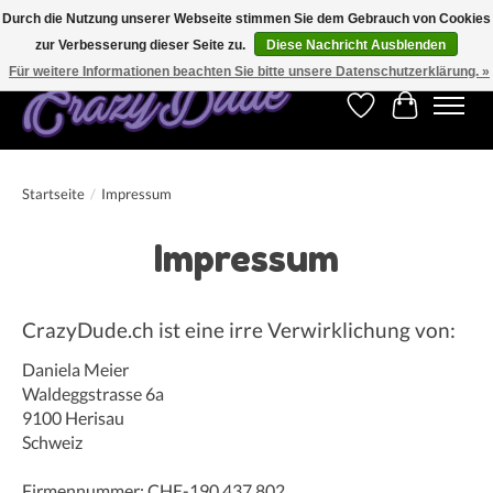
Durch die Nutzung unserer Webseite stimmen Sie dem Gebrauch von Cookies
zur Verbesserung dieser Seite zu.
Diese Nachricht Ausblenden
Kostenfreier Versand für Bestellungen ab 250 €. Weltweite Lieferung!
Für weitere Informationen beachten Sie bitte unsere Datenschutzerklärung. »
Wunschzettel
Ihr Warenk
Startseite
/
Impressum
Impressum
CrazyDude.ch ist eine irre Verwirklichung von:
Daniela Meier
Waldeggstrasse 6a
9100 Herisau
Schweiz
Firmennummer: CHE-190.437.802