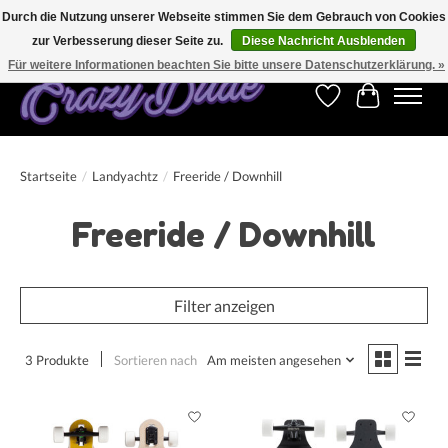
Durch die Nutzung unserer Webseite stimmen Sie dem Gebrauch von Cookies
zur Verbesserung dieser Seite zu.
Diese Nachricht Ausblenden
Kostenfreier Versand für Bestellungen ab 250 €. Weltweite Lieferung!
Für weitere Informationen beachten Sie bitte unsere Datenschutzerklärung. »
Wunschzettel
Ihr Warenk
Startseite
/
Landyachtz
/
Freeride / Downhill
Freeride / Downhill
Filter anzeigen
3 Produkte
Sortieren nach
Am meisten angesehen