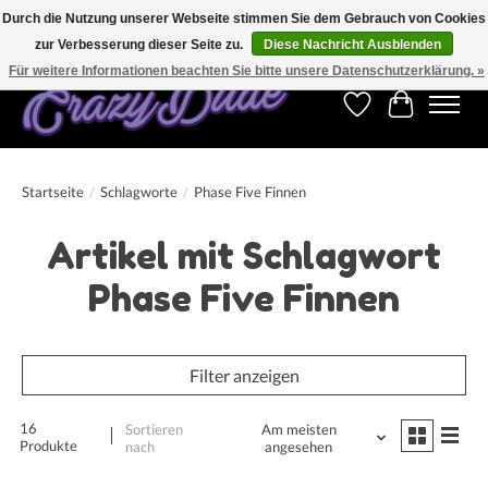
Durch die Nutzung unserer Webseite stimmen Sie dem Gebrauch von Cookies
zur Verbesserung dieser Seite zu.
Diese Nachricht Ausblenden
Kostenfreier Versand für Bestellungen ab 250 €. Weltweite Lieferung!
Für weitere Informationen beachten Sie bitte unsere Datenschutzerklärung. »
Wunschzettel
Ihr Warenk
Startseite
/
Schlagworte
/
Phase Five Finnen
Artikel mit Schlagwort
Phase Five Finnen
Filter anzeigen
16
Sortieren
Am meisten
Produkte
nach
angesehen