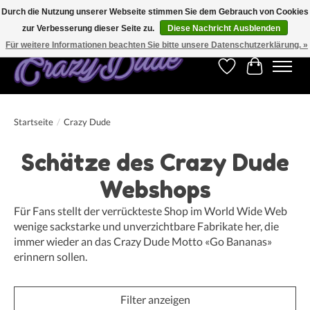
Durch die Nutzung unserer Webseite stimmen Sie dem Gebrauch von Cookies
zur Verbesserung dieser Seite zu.
Diese Nachricht Ausblenden
Kostenfreier Versand für Bestellungen ab 250 €. Weltweite Lieferung!
Für weitere Informationen beachten Sie bitte unsere Datenschutzerklärung. »
Wunschzettel
Ihr Warenk
Startseite
/
Crazy Dude
Schätze des Crazy Dude
Webshops
Für Fans stellt der verrückteste Shop im World Wide Web
wenige sackstarke und unverzichtbare Fabrikate her, die
immer wieder an das Crazy Dude Motto «Go Bananas»
erinnern sollen.
Filter anzeigen