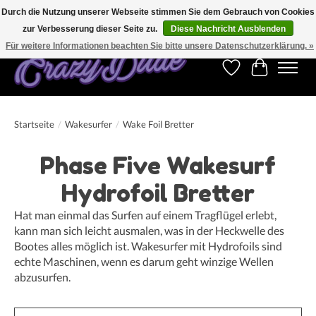
Durch die Nutzung unserer Webseite stimmen Sie dem Gebrauch von Cookies
zur Verbesserung dieser Seite zu.
Diese Nachricht Ausblenden
Kostenfreier Versand für Bestellungen ab 250 €. Weltweite Lieferung!
Für weitere Informationen beachten Sie bitte unsere Datenschutzerklärung. »
Wunschzettel
Ihr Warenk
Startseite
/
Wakesurfer
/
Wake Foil Bretter
Phase Five Wakesurf
Hydrofoil Bretter
Hat man einmal das Surfen auf einem Tragflügel erlebt,
kann man sich leicht ausmalen, was in der Heckwelle des
Bootes alles möglich ist. Wakesurfer mit Hydrofoils sind
echte Maschinen, wenn es darum geht winzige Wellen
abzusurfen.