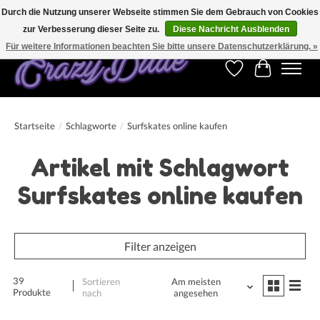
Durch die Nutzung unserer Webseite stimmen Sie dem Gebrauch von Cookies
zur Verbesserung dieser Seite zu.
Diese Nachricht Ausblenden
Kostenfreier Versand für Bestellungen ab 250 €. Weltweite Lieferung!
Für weitere Informationen beachten Sie bitte unsere Datenschutzerklärung. »
Wunschzettel
Ihr Warenk
Startseite
/
Schlagworte
/
Surfskates online kaufen
Artikel mit Schlagwort
Surfskates online kaufen
Filter anzeigen
39
Sortieren
Am meisten
Produkte
nach
angesehen