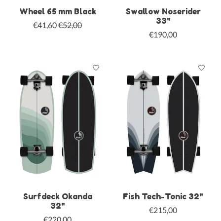
Wheel 65 mm Black
Swallow Noserider
33"
€41,60
€52,00
€190,00
Surfdeck Okanda
Fish Tech-Tonic 32"
32"
€215,00
€220,00