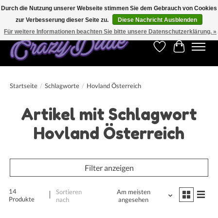
Durch die Nutzung unserer Webseite stimmen Sie dem Gebrauch von Cookies
zur Verbesserung dieser Seite zu.
Diese Nachricht Ausblenden
Kostenfreier Versand für Bestellungen ab 250 €. Weltweite Lieferung!
Für weitere Informationen beachten Sie bitte unsere Datenschutzerklärung. »
Wunschzettel
Ihr Warenk
Startseite
/
Schlagworte
/
Hovland Österreich
Artikel mit Schlagwort
Hovland Österreich
Filter anzeigen
14
Sortieren
Am meisten
Produkte
nach
angesehen