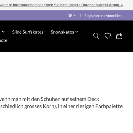
 weitere Informationen beachten Sie bitte unsere Datenschutzerklärung. »
DE
Registrieren / Anmelden
x
Slide Surfskates
Snowskates
bote
ls wenn man mit den Schuhen auf seinem Deck
schiedlich grosses Korn), in einer riesigen Farbpalette