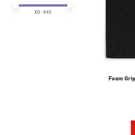
Preis – Mindestwert
Price maximum value
€
0
- €
45
Foam Grip