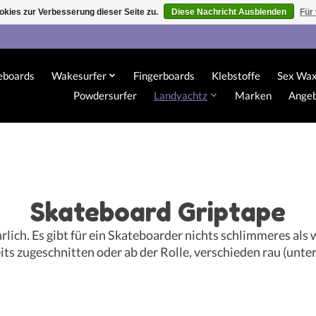
kies zur Verbesserung dieser Seite zu.
Diese Nachricht Ausblenden
Für
eboards
Wakesurfer
Fingerboards
Klebstoffe
Sex Wa
Powdersurfer
Landyachtz
Marken
Ange
Skateboard Griptape
ehrlich. Es gibt für ein Skateboarder nichts schlimmeres a
ts zugeschnitten oder ab der Rolle, verschieden rau (unter