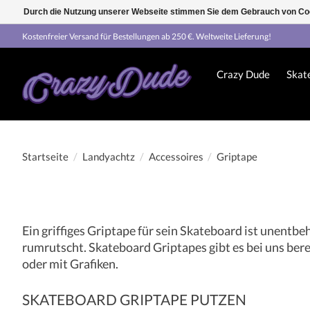
Durch die Nutzung unserer Webseite stimmen Sie dem Gebrauch von Coo
Kostenfreier Versand für Bestellungen ab 250 €. Weltweite Lieferung!
Crazy Dude
Skat
Startseite
/
Landyachtz
/
Accessoires
/
Griptape
Ein griffiges Griptape für sein Skateboard ist unentb
rumrutscht. Skateboard Griptapes gibt es bei uns berei
oder mit Grafiken.
SKATEBOARD GRIPTAPE PUTZEN