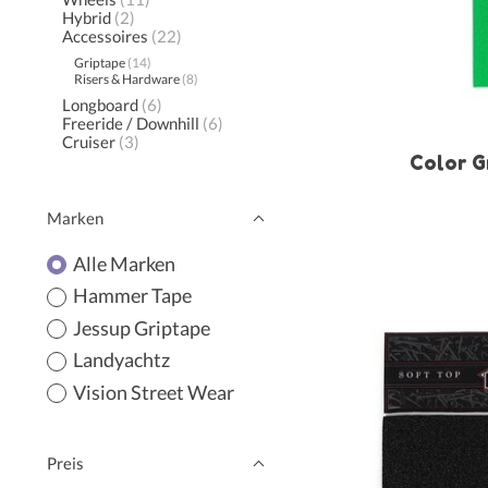
Hybrid
(2)
Accessoires
(22)
Griptape
(14)
Risers & Hardware
(8)
Longboard
(6)
Freeride / Downhill
(6)
Cruiser
(3)
Color G
Marken
Alle Marken
Hammer Tape
Jessup Griptape
Landyachtz
Vision Street Wear
Preis