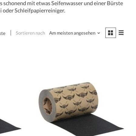
n es schonend mit etwas Seifenwasser und einer Bürste
 oder Schleifpapierreiniger.
Sortieren nach
Am meisten angesehen
kte