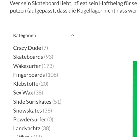
Wer sein Skateboard liebt, pflegt sein Haftbelag für s
putzen (aufgepasst, dass die Kugellager nicht nass we
Kategorien
Crazy Dude
(7)
Skateboards
(93)
Wakesurfer
(173)
Fingerboards
(108)
Klebstoffe
(20)
Sex Wax
(38)
Slide Surfskates
(51)
Snowskates
(36)
Powdersurfer
(0)
Landyachtz
(38)
Wheels
(11)