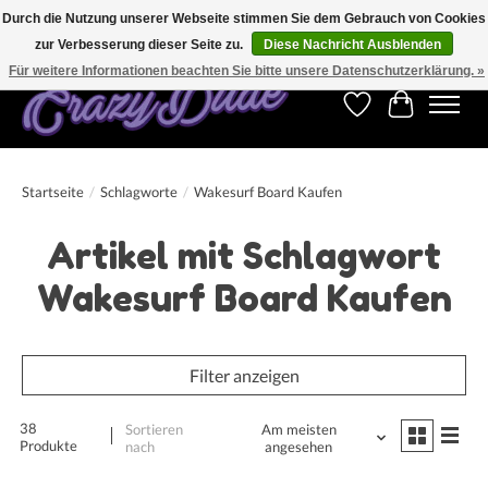
Durch die Nutzung unserer Webseite stimmen Sie dem Gebrauch von Cookies
zur Verbesserung dieser Seite zu.
Diese Nachricht Ausblenden
Kostenfreier Versand für Bestellungen ab 250 €. Weltweite Lieferung!
Für weitere Informationen beachten Sie bitte unsere Datenschutzerklärung. »
Wunschzettel
Ihr Warenk
Startseite
/
Schlagworte
/
Wakesurf Board Kaufen
Artikel mit Schlagwort
Wakesurf Board Kaufen
Filter anzeigen
38
Sortieren
Am meisten
Produkte
nach
angesehen