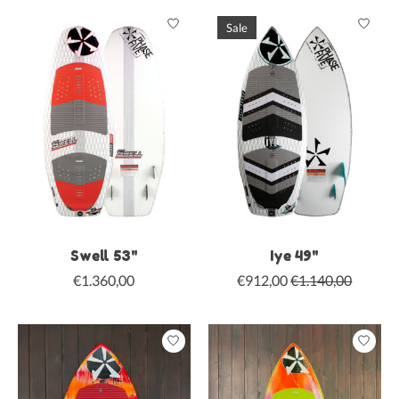
Sale
Swell 53"
Iye 49"
€1.360,00
€912,00
€1.140,00