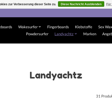
kies zur Verbesserung dieser Seite zu.
Diese Nachricht Ausblenden
Für
eboards
Wakesurfer
Fingerboards
Klebstoffe
Sex Wa
Powdersurfer
Landyachtz
Marken
Ange
Landyachtz
31 Produ