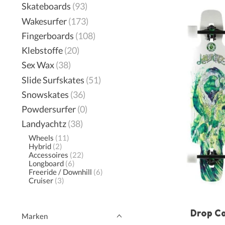
Skateboards
(93)
Wakesurfer
(173)
Fingerboards
(108)
Klebstoffe
(20)
Sex Wax
(38)
Slide Surfskates
(51)
Snowskates
(36)
Powdersurfer
(0)
Landyachtz
(38)
Wheels
(11)
Hybrid
(2)
Accessoires
(22)
Longboard
(6)
Freeride / Downhill
(6)
Cruiser
(3)
Drop C
Marken