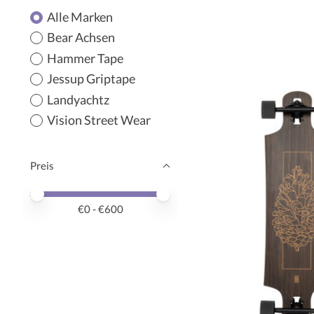
Alle Marken
Bear Achsen
Hammer Tape
Jessup Griptape
Landyachtz
Vision Street Wear
Preis
Preis – Mindestwert
Price maximum value
€
0
- €
600