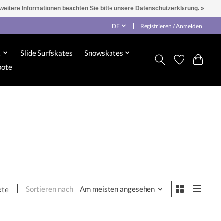
 weitere Informationen beachten Sie bitte unsere Datenschutzerklärung. »
DE
Registrieren / Anmelden
x
Slide Surfskates
Snowskates
bote
Sortieren nach
Am meisten angesehen
kte