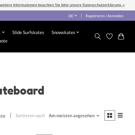
 weitere Informationen beachten Sie bitte unsere Datenschutzerklärung. »
DE
Registrieren / Anmelden
x
Slide Surfskates
Snowskates
bote
kateboard
Sortieren nach
Am meisten angesehen
kte