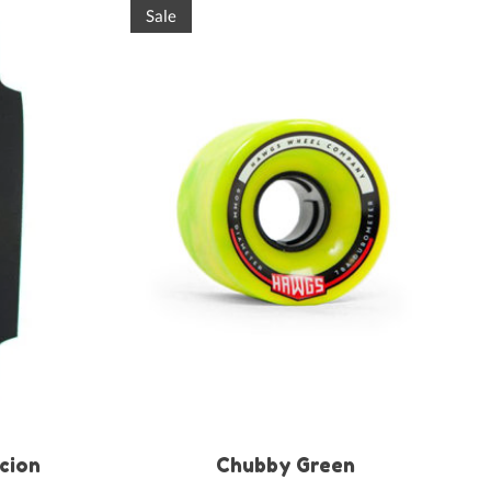
Sale
acion
Chubby Green