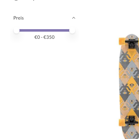
Preis
Preis – Mindestwert
Price maximum value
€
0
- €
350