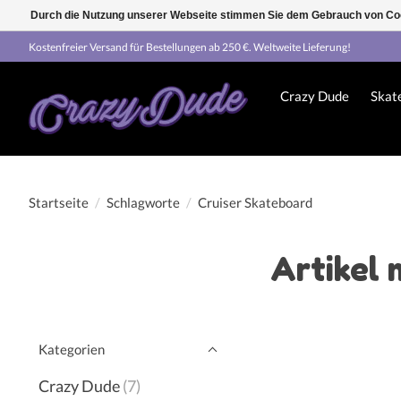
Durch die Nutzung unserer Webseite stimmen Sie dem Gebrauch von Coo
Kostenfreier Versand für Bestellungen ab 250 €. Weltweite Lieferung!
Crazy Dude
Skat
Startseite
/
Schlagworte
/
Cruiser Skateboard
Artikel 
Kategorien
Crazy Dude
(7)