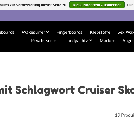
kies zur Verbesserung dieser Seite zu.
Diese Nachricht Ausblenden
Für
eboards
Wakesurfer
Fingerboards
Klebstoffe
Sex Wa
Powdersurfer
Landyachtz
Marken
Ange
mit Schlagwort Cruiser S
19 Produ