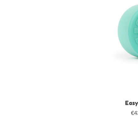
Easy
€4