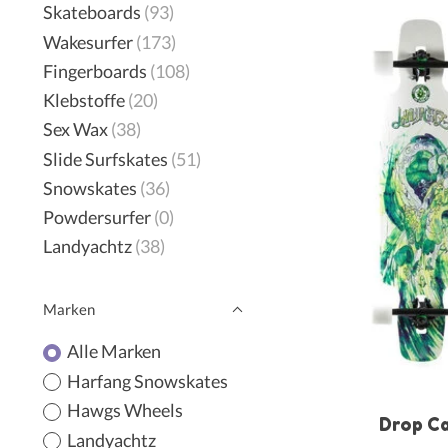
Skateboards
(93)
Wakesurfer
(173)
Fingerboards
(108)
Klebstoffe
(20)
Sex Wax
(38)
Slide Surfskates
(51)
Snowskates
(36)
Powdersurfer
(0)
Landyachtz
(38)
Marken
Alle Marken
Harfang Snowskates
Hawgs Wheels
Drop C
Landyachtz