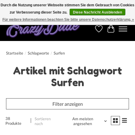
Durch die Nutzung unserer Webseite stimmen Sie dem Gebrauch von Cookies
zur Verbesserung dieser Seite zu.
Diese Nachricht Ausblenden
Kostenfreier Versand für Bestellungen ab 250 €. Weltweite Lieferung!
Für weitere Informationen beachten Sie bitte unsere Datenschutzerklärung. »
Wunschzettel
Ihr Warenk
Startseite
/
Schlagworte
/
Surfen
Artikel mit Schlagwort
Surfen
Filter anzeigen
38
Sortieren
Am meisten
Produkte
nach
angesehen