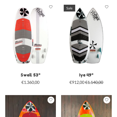
Sale
Swell 53"
Iye 49"
€1.360,00
€912,00
€1.140,00