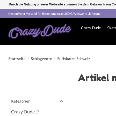
Durch die Nutzung unserer Webseite stimmen Sie dem Gebrauch von Coo
Kostenfreier Versand für Bestellungen ab 250 €. Weltweite Lieferung!
Crazy Dude
Skat
Startseite
/
Schlagworte
/
Surfskates Schweiz
Artikel 
Kategorien
Crazy Dude
(7)