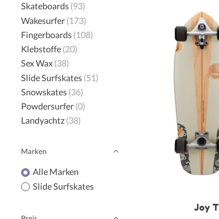
Skateboards
(93)
Wakesurfer
(173)
Fingerboards
(108)
Klebstoffe
(20)
Sex Wax
(38)
Slide Surfskates
(51)
Snowskates
(36)
Powdersurfer
(0)
Landyachtz
(38)
Marken
Alle Marken
Slide Surfskates
Joy T
Preis