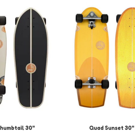
humbtail 30"
Quad Sunset 30"