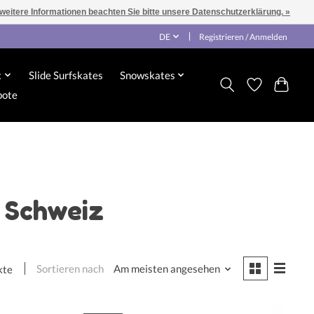
 weitere Informationen beachten Sie bitte unsere Datenschutzerklärung. »
DE
Registrieren / Anmelden
x
Slide Surfskates
Snowskates
bote
s Schweiz
Sortieren nach
Am meisten angesehen
kte