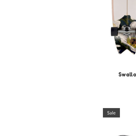
Swall
Sale