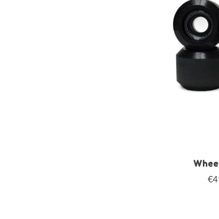
Wheel
€4