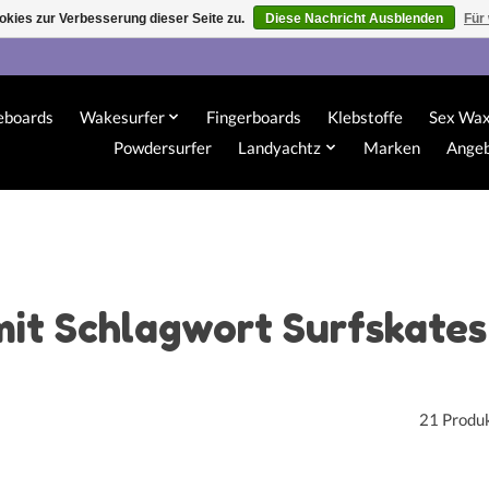
kies zur Verbesserung dieser Seite zu.
Diese Nachricht Ausblenden
Für
eboards
Wakesurfer
Fingerboards
Klebstoffe
Sex Wa
Powdersurfer
Landyachtz
Marken
Ange
mit Schlagwort Surfskate
21 Produ