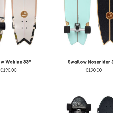
ow Wahine 33"
Swallow Noserider 
€190,00
€190,00