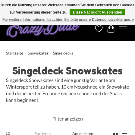
Durch die Nutzung unserer Webseite stimmen Sie dem Gebrauch von Cookies
zur Verbesserung dieser Seite zu.
Diese Nachricht Ausblenden
Kostenfreier Versand für Bestellungen ab 250 €. Weltweite Lieferung!
Für weitere Informationen beachten Sie bitte unsere Datenschutzerklärung. »
Wunschzettel
Ihr Warenk
Startseite
/
Snowskates
/
Singeldecks
Singeldeck Snowskates
Singeldeck Snowskates sind eine günstig Variante am
Wintersport teil zu haben. 10 cm Neuschnee, ein Snowskate
und deine besten Freunde reichen schon - und der Spass
kann beginnen!
Filter anzeigen
10
Sortieren
Am meisten