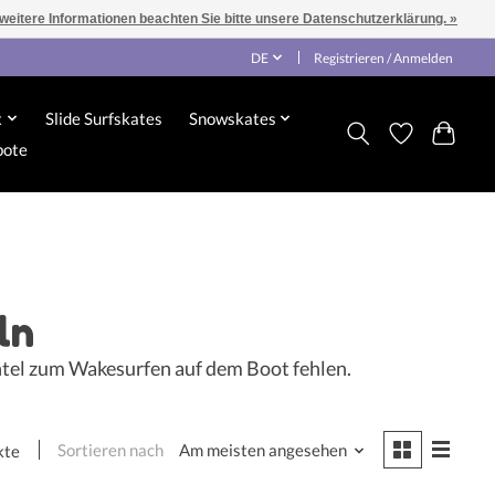
 weitere Informationen beachten Sie bitte unsere Datenschutzerklärung. »
DE
Registrieren / Anmelden
x
Slide Surfskates
Snowskates
bote
ln
antel zum Wakesurfen auf dem Boot fehlen.
Sortieren nach
Am meisten angesehen
kte