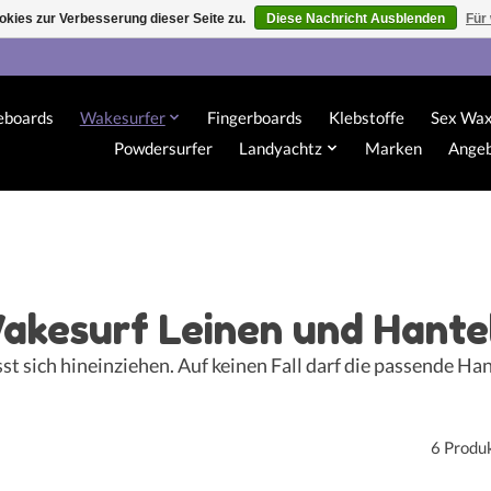
kies zur Verbesserung dieser Seite zu.
Diese Nachricht Ausblenden
Für
eboards
Wakesurfer
Fingerboards
Klebstoffe
Sex Wa
Powdersurfer
Landyachtz
Marken
Ange
akesurf Leinen und Hante
sst sich hineinziehen. Auf keinen Fall darf die passende H
6 Produ