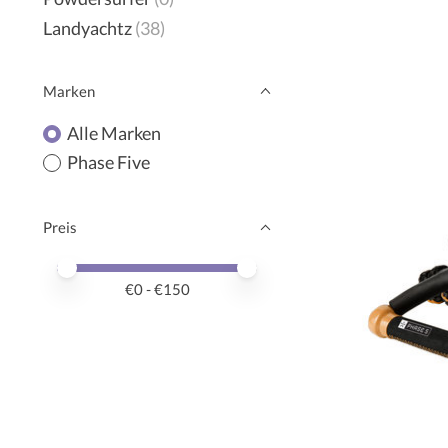
Landyachtz
(38)
Marken
Alle Marken
Phase Five
Preis
Preis – Mindestwert
Price maximum value
€
0
- €
150