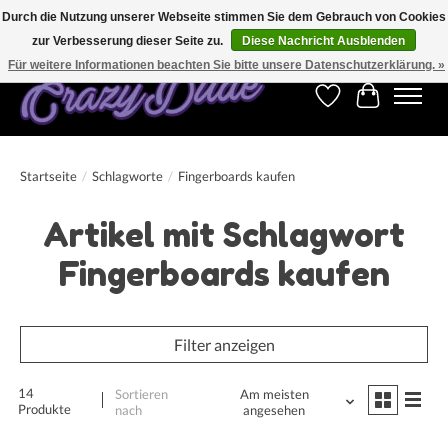
Durch die Nutzung unserer Webseite stimmen Sie dem Gebrauch von Cookies
zur Verbesserung dieser Seite zu.
Diese Nachricht Ausblenden
Kostenfreier Versand für Bestellungen ab 250 €. Weltweite Lieferung!
Für weitere Informationen beachten Sie bitte unsere Datenschutzerklärung. »
Wunschzettel
Ihr Warenk
Startseite
/
Schlagworte
/
Fingerboards kaufen
Artikel mit Schlagwort
Fingerboards kaufen
Filter anzeigen
14
Sortieren
Am meisten
Produkte
nach
angesehen