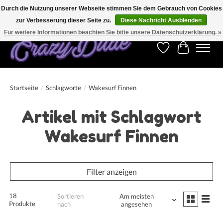
Durch die Nutzung unserer Webseite stimmen Sie dem Gebrauch von Cookies
zur Verbesserung dieser Seite zu.
Diese Nachricht Ausblenden
Kostenfreier Versand für Bestellungen ab 250 €. Weltweite Lieferung!
Für weitere Informationen beachten Sie bitte unsere Datenschutzerklärung. »
Wunschzettel
Ihr Warenk
Startseite
/
Schlagworte
/
Wakesurf Finnen
Artikel mit Schlagwort
Wakesurf Finnen
Filter anzeigen
18
Sortieren
Am meisten
Produkte
nach
angesehen