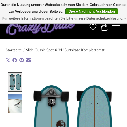
Durch die Nutzung unserer Webseite stimmen Sie dem Gebrauch von Cookies
zur Verbesserung dieser Seite zu.
Diese Nachricht Ausblenden
Kostenfreier Versand für Bestellungen ab 250 €. Weltweite Lieferung!
Für weitere Informationen beachten Sie bitte unsere Datenschutzerklärung. »
Wunschzettel
Ihr Warenk
Startseite
/
Slide Gussie Spot X 31" Surfskate Komplettbrett
Product image slideshow Items