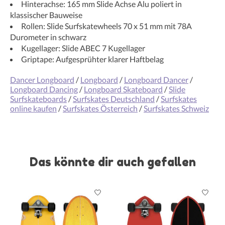
Hinterachse: 165 mm Slide Achse Alu poliert in
klassischer Bauweise
Rollen: Slide Surfskatewheels 70 x 51 mm mit 78A
Durometer in schwarz
Kugellager: Slide ABEC 7 Kugellager
Griptape: Aufgesprühter klarer Haftbelag
Dancer Longboard
/
Longboard
/
Longboard Dancer
/
Longboard Dancing
/
Longboard Skateboard
/
Slide
Surfskateboards
/
Surfskates Deutschland
/
Surfskates
online kaufen
/
Surfskates Österreich
/
Surfskates Schweiz
Das könnte dir auch gefallen
Produkt-Karussell-Artikel