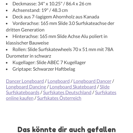
Deckmasse: 34" x 10.25" / 86.4 x 26 cm
Achsenstand: 19" / 48.3 cm
Deck aus 7-lagigem Ahornholz aus Kanada
Vorderachse: 165 mm Slide 3.0 Surfskateachse der
dritten Generation
Hinterachse: 165 mm Slide Achse Alu poliert in
klassischer Bauweise
Rollen: Slide Surfskatewheels 70 x 51 mm mit 78A
Durometer in schwarz
Kugellager: Slide ABEC 7 Kugellager
Griptape: Schwarzer Haftbelag
Dancer Longboard
/
Longboard
/
Longboard Dancer
/
Longboard Dancing
/
Longboard Skateboard
/
Slide
Surfskateboards
/
Surfskates Deutschland
/
Surfskates
online kaufen
/
Surfskates Österreich
Das könnte dir auch gefallen