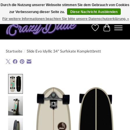
Durch die Nutzung unserer Webseite stimmen Sie dem Gebrauch von Cookies
zur Verbesserung dieser Seite zu.
Diese Nachricht Ausblenden
Kostenfreier Versand für Bestellungen ab 250 €. Weltweite Lieferung!
Für weitere Informationen beachten Sie bitte unsere Datenschutzerklärung. »
Wunschzettel
Ihr Warenk
Startseite
/
Slide Evo Idyllic 34" Surfskate Komplettbrett
Product image slideshow Items