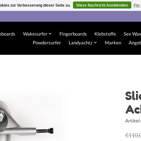
kies zur Verbesserung dieser Seite zu.
Diese Nachricht Ausblenden
Für
eboards
Wakesurfer
Fingerboards
Klebstoffe
Sex Wa
Powdersurfer
Landyachtz
Marken
Ange
Sl
Ac
Artike
€110,