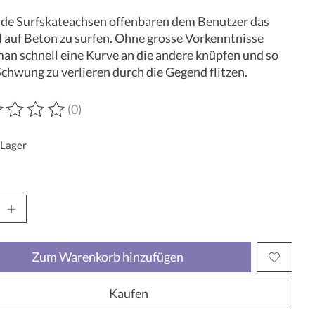
ide Surfskateachsen offenbaren dem Benutzer das
 auf Beton zu surfen. Ohne grosse Vorkenntnisse
an schnell eine Kurve an die andere knüpfen und so
chwung zu verlieren durch die Gegend flitzen.
(0)
wertung dieses Produkts ist
0
von 5
 Lager
Zum Warenkorb hinzufügen
Kaufen