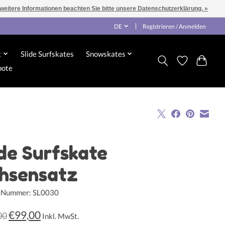
 weitere Informationen beachten Sie bitte unsere Datenschutzerklärung. »
DE
Registrieren / Anmelden
x
Slide Surfskates
Snowskates
bote
ide Surfskate
hsensatz
l-Nummer: SL0030
€99,00
00
Inkl. MwSt.