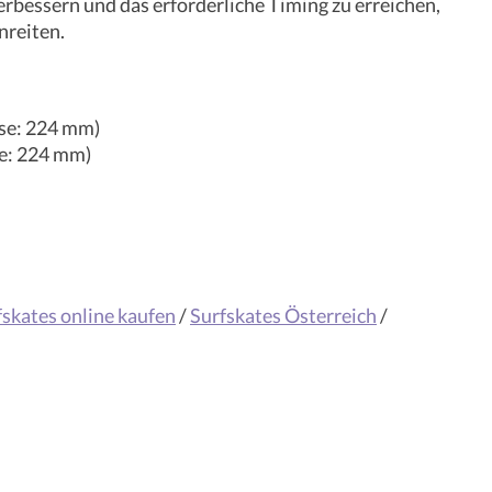
erbessern und das erforderliche Timing zu erreichen,
nreiten.
sse: 224 mm)
se: 224 mm)
fskates online kaufen
/
Surfskates Österreich
/