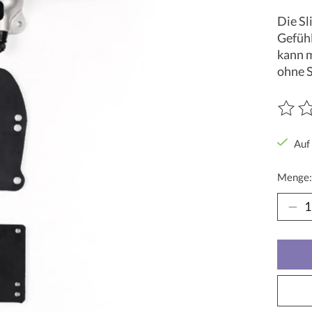
Die Sl
Gefühl
kann m
ohne S
Die Be
Auf
Menge: