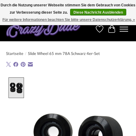
Durch die Nutzung unserer Webseite stimmen Sie dem Gebrauch von Cookies
zur Verbesserung dieser Seite zu.
Diese Nachricht Ausblenden
Kostenfreier Versand für Bestellungen ab 250 €. Weltweite Lieferung!
Für weitere Informationen beachten Sie bitte unsere Datenschutzerklärung. »
Wunschzettel
Ihr Warenk
Startseite
/
Slide Wheel 65 mm 78A Schwarz 4er-Set
Product image slideshow Items