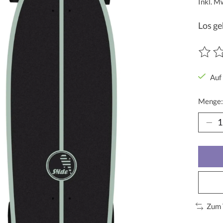
Inkl. M
Los ge
Die Be
Auf
Menge:
Zum 