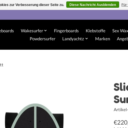
kies zur Verbesserung dieser Seite zu.
Diese Nachricht Ausblenden
Für
eboards
Wakesurfer
Fingerboards
Klebstoffe
Sex Wa
Powdersurfer
Landyachtz
Marken
Ange
tt
Sl
Su
Artike
€220