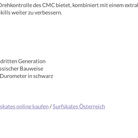
 Drehkontrolle des CMC bietet, kombiniert mit einem extra
ills weiter zu verbessern.
 dritten Generation
assischer Bauweise
A Durometer in schwarz
skates online kaufen
/
Surfskates Österreich