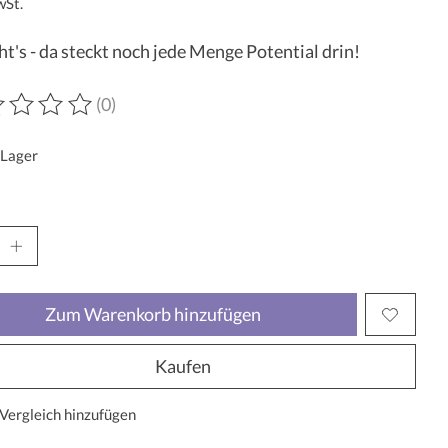
wSt.
ht's - da steckt noch jede Menge Potential drin!
(0)
wertung dieses Produkts ist
0
von 5
 Lager
Zum Warenkorb hinzufügen
Kaufen
Vergleich hinzufügen