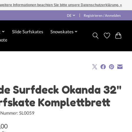
 weitere Informationen beachten Sie bitte unsere Datenschutzerklärung. »
DE
Registrieren / Anmelden
x
Slide Surfskates
Snowskates
bote
ide Surfdeck Okanda 32"
rfskate Komplettbrett
l-Nummer: SL0059
,00