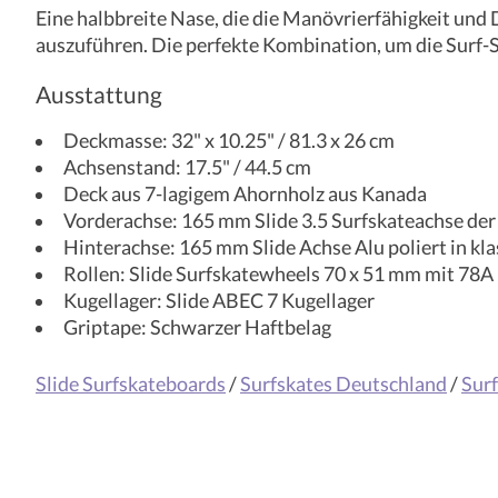
Eine halbbreite Nase, die die Manövrierfähigkeit und
auszuführen. Die perfekte Kombination, um die Surf-Sk
Ausstattung
Deckmasse: 32" x 10.25" / 81.3 x 26 cm
Achsenstand: 17.5" / 44.5 cm
Deck aus 7-lagigem Ahornholz aus Kanada
Vorderachse: 165 mm Slide 3.5 Surfskateachse der
Hinterachse: 165 mm Slide Achse Alu poliert in kl
Rollen: Slide Surfskatewheels 70 x 51 mm mit 78
Kugellager: Slide ABEC 7 Kugellager
Griptape: Schwarzer Haftbelag
Slide Surfskateboards
/
Surfskates Deutschland
/
Surf