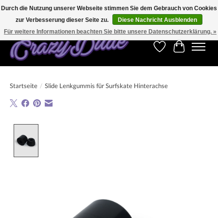
Durch die Nutzung unserer Webseite stimmen Sie dem Gebrauch von Cookies
zur Verbesserung dieser Seite zu.
Diese Nachricht Ausblenden
Kostenfreier Versand für Bestellungen ab 250 €. Weltweite Lieferung!
Für weitere Informationen beachten Sie bitte unsere Datenschutzerklärung. »
Wunschzettel
Ihr Warenk
Startseite
/
Slide Lenkgummis für Surfskate Hinterachse
Product image slideshow Items