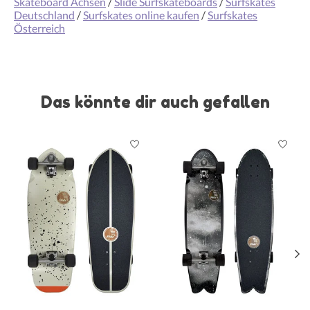
Skateboard Achsen
/
Slide Surfskateboards
/
Surfskates
Deutschland
/
Surfskates online kaufen
/
Surfskates
Österreich
Das könnte dir auch gefallen
Produkt-Karussell-Artikel