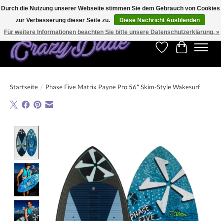
Durch die Nutzung unserer Webseite stimmen Sie dem Gebrauch von Cookies
zur Verbesserung dieser Seite zu.
Diese Nachricht Ausblenden
Kostenfreier Versand für Bestellungen ab 250 €. Weltweite Lieferung!
Für weitere Informationen beachten Sie bitte unsere Datenschutzerklärung. »
Wunschzettel
Ihr Warenk
Startseite
/
Phase Five Matrix Payne Pro 56" Skim-Style Wakesurf
Product image slideshow Items