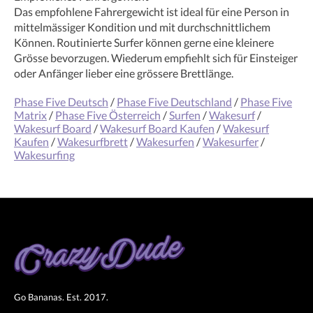
Das empfohlene Fahrergewicht ist ideal für eine Person in
mittelmässiger Kondition und mit durchschnittlichem
Können. Routinierte Surfer können gerne eine kleinere
Grösse bevorzugen. Wiederum empfiehlt sich für Einsteiger
oder Anfänger lieber eine grössere Brettlänge.
Phase Five Deutsch
/
Phase Five Deutschland
/
Phase Five
Matrix
/
Phase Five Österreich
/
Surfen
/
Wakesurf
/
Wakesurf Board
/
Wakesurf Board Kaufen
/
Wakesurf
Kaufen
/
Wakesurfbrett
/
Wakesurfen
/
Wakesurfer
/
Wakesurfing
Go Bananas. Est. 2017.