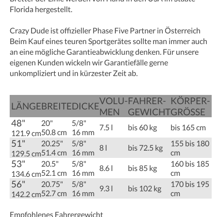
Florida hergestellt.
Crazy Dude ist offizieller Phase Five Partner in Österreich
Beim Kauf eines teuren Sportgerätes sollte man immer auch
an eine mögliche Garantieabwicklung denken. Für unsere
eigenen Kunden wickeln wir Garantiefälle gerne
unkompliziert und in kürzester Zeit ab.
VOLU­
FAHRER­
KÖRPER­
LÄNGE
BREITE
DICKE
MEN
GEWICHT
GRÖSSE
48"
20"
5/8"
7.5 l
bis 60 kg
bis 165 cm
50.8 cm
16 mm
121.9 cm
51"
20.25"
5/8"
155 bis 180
8 l
bis 72.5 kg
51.4 cm
16 mm
cm
129.5 cm
53"
20.5"
5/8"
160 bis 185
8.6 l
bis 85 kg
52.1 cm
16 mm
cm
134.6 cm
56"
20.75"
5/8"
170 bis 195
9.3 l
bis 102 kg
52.7 cm
16 mm
cm
142.2 cm
Empfohlenes Fahrergewicht