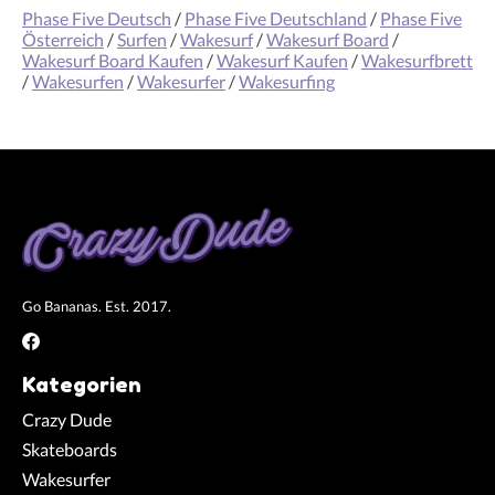
Phase Five Deutsch
/
Phase Five Deutschland
/
Phase Five
Österreich
/
Surfen
/
Wakesurf
/
Wakesurf Board
/
Wakesurf Board Kaufen
/
Wakesurf Kaufen
/
Wakesurfbrett
/
Wakesurfen
/
Wakesurfer
/
Wakesurfing
Go Bananas. Est. 2017.
Kategorien
Crazy Dude
Skateboards
Wakesurfer