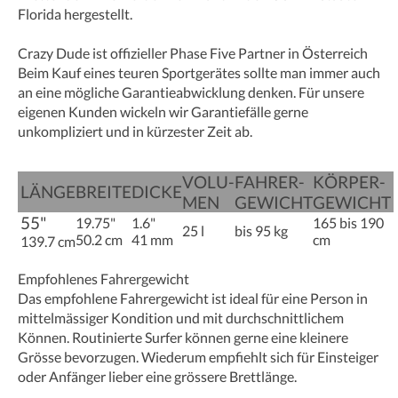
Florida hergestellt.
Crazy Dude ist offizieller Phase Five Partner in Österreich
Beim Kauf eines teuren Sportgerätes sollte man immer auch
an eine mögliche Garantieabwicklung denken. Für unsere
eigenen Kunden wickeln wir Garantiefälle gerne
unkompliziert und in kürzester Zeit ab.
VOLU­
FAHRER­
KÖRPER­
LÄNGE
BREITE
DICKE
MEN
GEWICHT
GEWICHT
55"
19.75"
1.6"
165 bis 190
25 l
bis 95 kg
50.2 cm
41 mm
cm
139.7 cm
Empfohlenes Fahrergewicht
Das empfohlene Fahrergewicht ist ideal für eine Person in
mittelmässiger Kondition und mit durchschnittlichem
Können. Routinierte Surfer können gerne eine kleinere
Grösse bevorzugen. Wiederum empfiehlt sich für Einsteiger
oder Anfänger lieber eine grössere Brettlänge.