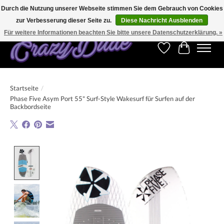
Durch die Nutzung unserer Webseite stimmen Sie dem Gebrauch von Cookies
zur Verbesserung dieser Seite zu.
Diese Nachricht Ausblenden
Kostenfreier Versand für Bestellungen ab 250 €. Weltweite Lieferung!
Für weitere Informationen beachten Sie bitte unsere Datenschutzerklärung. »
Wunschzettel
Ihr Warenk
Startseite
/
Phase Five Asym Port 55" Surf-Style Wakesurf für Surfen auf der
Backbordseite
Product image slideshow Items