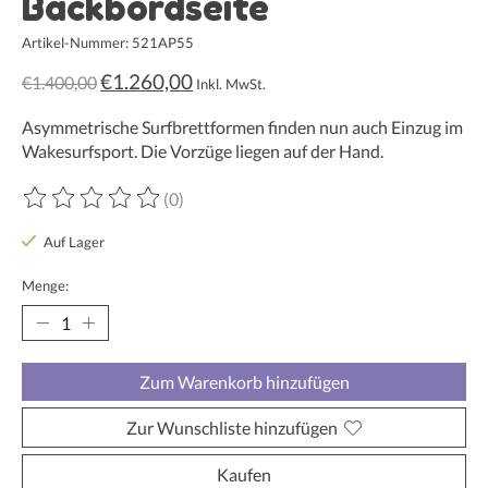
Backbordseite
Artikel-Nummer: 521AP55
€1.260,00
€1.400,00
Inkl. MwSt.
Asymmetrische Surfbrettformen finden nun auch Einzug im
Wakesurfsport. Die Vorzüge liegen auf der Hand.
(0)
Die Bewertung dieses Produkts ist
0
von 5
Auf Lager
Menge:
Zum Warenkorb hinzufügen
Zur Wunschliste hinzufügen
Kaufen