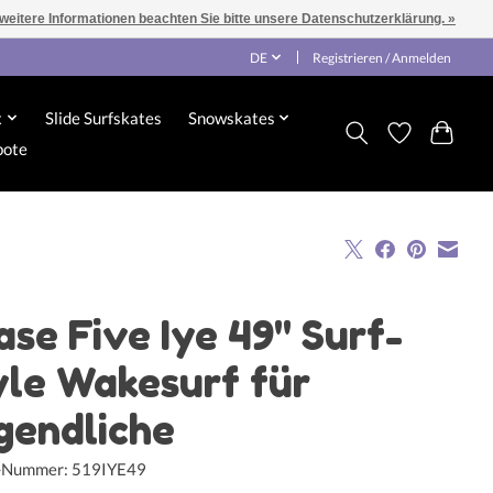
 weitere Informationen beachten Sie bitte unsere Datenschutzerklärung. »
DE
Registrieren / Anmelden
x
Slide Surfskates
Snowskates
bote
ase Five Iye 49" Surf-
yle Wakesurf für
gendliche
l-Nummer: 519IYE49