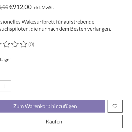
€912,00
0,00
Inkl. MwSt.
sionelles Wakesurfbrett für aufstrebende
chspiloten, die nur nach dem Besten verlangen.
(0)
wertung dieses Produkts ist
0
von 5
 Lager
Zum Warenkorb hinzufügen
Kaufen