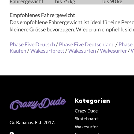
Fahrergewicht
bis 75 kg
bis 90 kg
Empfohlenes Fahrergewicht
Das empfohlene Fahrergewicht ist ideal für eine Pers
kleinere Grösse bevorzugen. Wiederum empfiehlt sich f
Phase Five Deutsch
/
Phase Five Deutschland
/
Phase 
Kaufen
/
Wakesurfbrett
/
Wakesurfen
/
Wakesurfer
/
W
Kategorien
Crazy Dude
Skateboards
Go Bananas. Est. 2017.
Wakesurfer