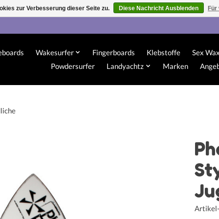
kies zur Verbesserung dieser Seite zu.
Diese Nachricht Ausblenden
Für
eboards
Wakesurfer
Fingerboards
Klebstoffe
Sex Wa
Powdersurfer
Landyachtz
Marken
Ange
liche
Ph
St
Ju
Artike