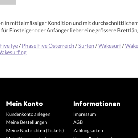
on in mittelmässiger Kondition und mit durchschnittliche
ür Einsteiger oder Anfänger lieber eine grössere Brettlän
Five Iye
/
Phase Five Österreich
/
Surfen
/
Wakesurf
/
Wake
akesurfing
Mein Konto
Informationen
Kundenkonto anlegen
Impressum
Meine Bestellungen
AGB
Meine Nachrichten (Tickets)
Zahlungsarten