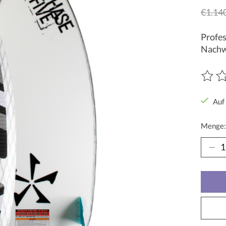
€1.14
Profes
Nachwu
Die Be
Auf
Menge: