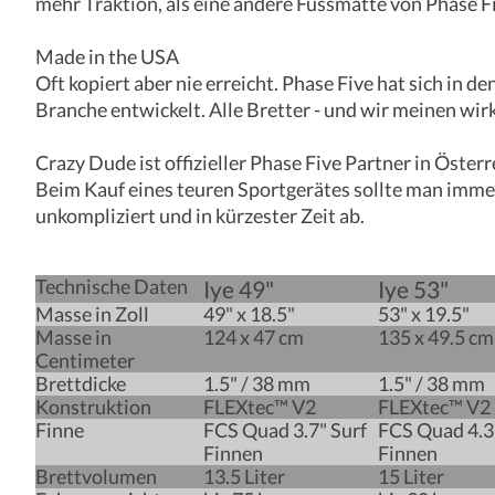
mehr Traktion, als eine andere Fussmatte von Phase Fi
Made in the USA
Oft kopiert aber nie erreicht. Phase Five hat sich in
Branche entwickelt. Alle Bretter - und wir meinen wir
Crazy Dude ist offizieller Phase Five Partner in Österr
Beim Kauf eines teuren Sportgerätes sollte man imme
unkompliziert und in kürzester Zeit ab.
Technische Daten
Iye 49"
Iye 53"
Masse in Zoll
49" x 18.5"
53" x 19.5"
Masse in
124 x 47 cm
135 x 49.5 cm
Centimeter
Brettdicke
1.5" / 38 mm
1.5" / 38 mm
Konstruktion
FLEXtec™ V2
FLEXtec™ V2
Finne
FCS Quad 3.7" Surf
FCS Quad 4.3
Finnen
Finnen
Brettvolumen
13.5 Liter
15 Liter