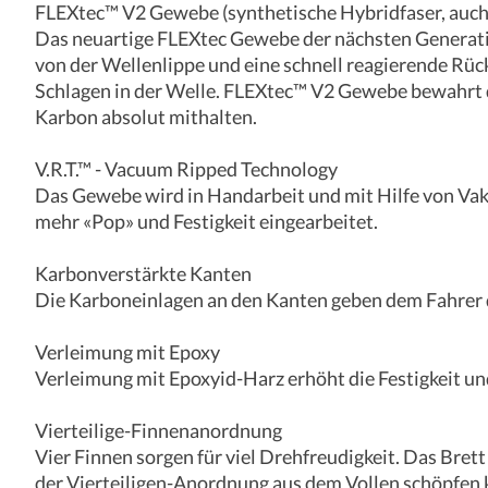
FLEXtec™ V2 Gewebe (synthetische Hybridfaser, auch
Das neuartige FLEXtec Gewebe der nächsten Generatio
von der Wellenlippe und eine schnell reagierende Rü
Schlagen in der Welle. FLEXtec™ V2 Gewebe bewahrt d
Karbon absolut mithalten.
V.R.T.™ - Vacuum Ripped Technology
Das Gewebe wird in Handarbeit und mit Hilfe von Vaku
mehr «Pop» und Festigkeit eingearbeitet.
Karbonverstärkte Kanten
Die Karboneinlagen an den Kanten geben dem Fahrer d
Verleimung mit Epoxy
Verleimung mit Epoxyid-Harz erhöht die Festigkeit und
Vierteilige-Finnenanordnung
Vier Finnen sorgen für viel Drehfreudigkeit. Das Brett
der Vierteiligen-Anordnung aus dem Vollen schöpfen 