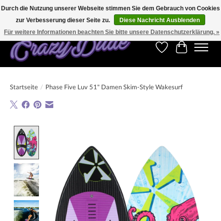
Durch die Nutzung unserer Webseite stimmen Sie dem Gebrauch von Cookies
zur Verbesserung dieser Seite zu.
Diese Nachricht Ausblenden
Kostenfreier Versand für Bestellungen ab 250 €. Weltweite Lieferung!
Für weitere Informationen beachten Sie bitte unsere Datenschutzerklärung. »
Wunschzettel
Ihr Warenk
Startseite
/
Phase Five Luv 51" Damen Skim-Style Wakesurf
Product image slideshow Items