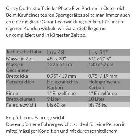
Crazy Dude ist offizieller Phase Five Partner in Österreich
Beim Kauf eines teuren Sportgerätes sollte man immer auch
an eine mögliche Garantieabwicklung denken. Für unsere
eigenen Kunden wickeln wir Garantiefälle gerne
unkompliziert und in kürzester Zeit ab.
Technische Daten
Luv 48"
Luv 51"
Masse in Zoll
48" x 20"
51" x 20.5"
Masse in
122 x 51 cm
130 x 52 cm
Centimeter
Brettdicke
0.75" / 19 mm
0.75" / 19 mm
Konstruktion
Holografisches
Holografisches
Karbon
Karbon
Finne
1" Einzelfinne
1" Einzelfinne
Brettvolumen
9 Liter
10 Liter
Fahrergewicht
bis 60 kg
bis 75 kg
Empfohlenes Fahrergewicht
Das empfohlene Fahrergewicht ist ideal für eine Person in
mittelmässiger Kondition und mit durchschnittlichem