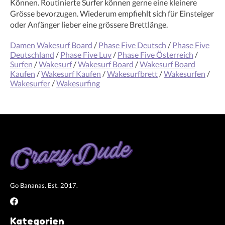
Können. Routinierte Surfer können gerne eine kleinere
Grösse bevorzugen. Wiederum empfiehlt sich für Einsteiger
oder Anfänger lieber eine grössere Brettlänge.
Damen Wakesurf Board
/
Phase Five Deutsch
/
Phase Five
Deutschland
/
Phase Five Luv
/
Phase Five Österreich
/
Surfen
/
Wakesurf
/
Wakesurf Board
/
Wakesurf Board
Kaufen
/
Wakesurf Kaufen
/
Wakesurfbrett
/
Wakesurfen
/
Wakesurfer
/
Wakesurfing
Go Bananas. Est. 2017.
Kategorien