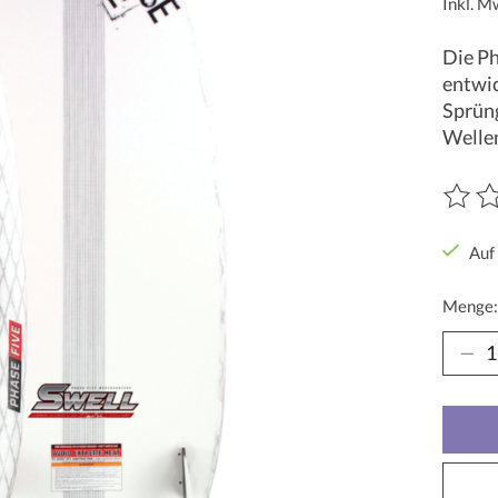
Inkl. M
Die Ph
entwic
Sprüng
Wellen
Die Be
Auf
Menge: