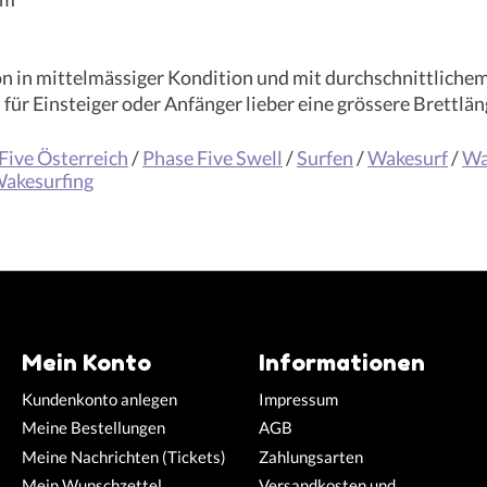
on in mittelmässiger Kondition und mit durchschnittliche
ür Einsteiger oder Anfänger lieber eine grössere Brettlän
Five Österreich
/
Phase Five Swell
/
Surfen
/
Wakesurf
/
Wa
akesurfing
Mein Konto
Informationen
Kundenkonto anlegen
Impressum
Meine Bestellungen
AGB
Meine Nachrichten (Tickets)
Zahlungsarten
Mein Wunschzettel
Versandkosten und