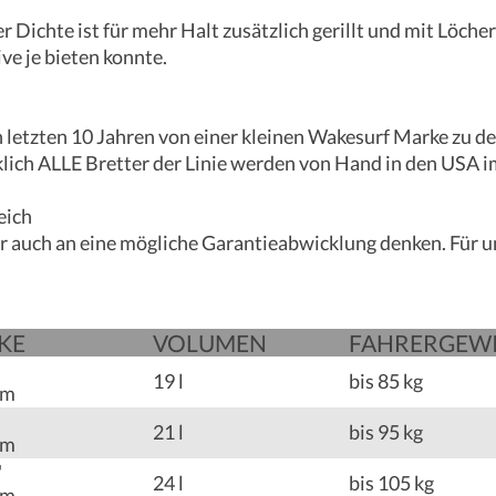
 Dichte ist für mehr Halt zusätzlich gerillt und mit Löch
ve je bieten konnte.
 den letzten 10 Jahren von einer kleinen Wakesurf Marke z
klich ALLE Bretter der Linie werden von Hand in den USA im
eich
r auch an eine mögliche Garantieabwicklung denken. Für u
KE
VOLU­­MEN
FAHRER­­GEW
19 l
bis 85 kg
mm
21 l
bis 95 kg
mm
"
24 l
bis 105 kg
mm