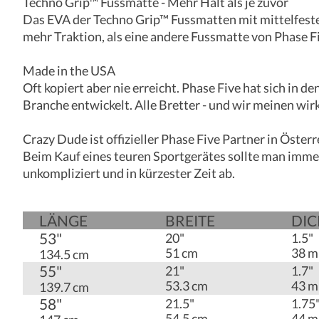
Techno Grip™ Fussmatte - Mehr Halt als je zuvor
Das EVA der Techno Grip™ Fussmatten mit mittelfester
mehr Traktion, als eine andere Fussmatte von Phase Fi
Made in the USA
Oft kopiert aber nie erreicht. Phase Five hat sich in
Branche entwickelt. Alle Bretter - und wir meinen wir
Crazy Dude ist offizieller Phase Five Partner in Österr
Beim Kauf eines teuren Sportgerätes sollte man imme
unkompliziert und in kürzester Zeit ab.
LÄNGE
BREITE
DIC
53"
20"
1.5"
51 cm
38 
134.5 cm
55"
21"
1.7"
53.3 cm
43 
139.7 cm
58"
21.5"
1.75
54.5 cm
44 