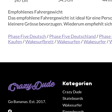
147 cm
Empfohlenes Fahrergewicht
Das empfohlene Fahrergewicht ist ideal für eine Pers
kleinere Grösse bevorzugen. Wiederum empfiehlt sich f
Phase Five Deutsch
/
Phase Five Deutschland
/
Phase 
Kaufen
/
Wakesurfbrett
/
Wakesurfen
/
Wakesurfer
/
W
Kategorien
Crazy Dude
Skateboards
Go Bananas. Est. 2017.
Wakesurfer
Fingerboards