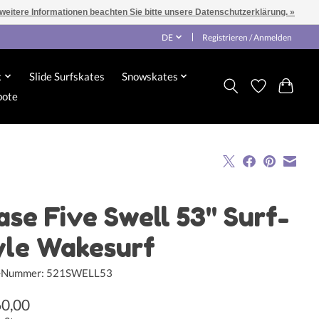
 weitere Informationen beachten Sie bitte unsere Datenschutzerklärung. »
DE
Registrieren / Anmelden
x
Slide Surfskates
Snowskates
bote
ase Five Swell 53" Surf-
yle Wakesurf
l-Nummer: 521SWELL53
60,00