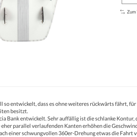
Zum 
l so entwickelt, dass es ohne weiteres rückwärts fährt, fü
ten besitzt.
a Bank entwickelt. Sehr auffällig ist die schlanke Kontur,
e eher parallel verlaufenden Kanten erhöhen die Geschwin
ach einer schwungvollen 360er-Drehung etwas die Fahrt ve