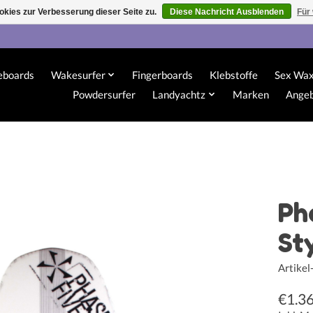
kies zur Verbesserung dieser Seite zu.
Diese Nachricht Ausblenden
Für
eboards
Wakesurfer
Fingerboards
Klebstoffe
Sex Wa
Powdersurfer
Landyachtz
Marken
Ange
Ph
St
Artike
€1.3