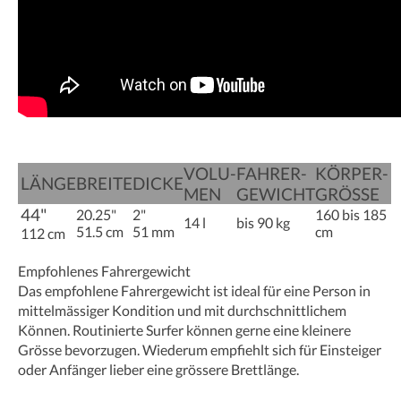
VOLU­
FAHRER­
KÖRPER­
LÄNGE
BREITE
DICKE
MEN
GEWICHT
GRÖSSE
44"
20.25"
2"
160 bis 185
14 l
bis 90 kg
51.5 cm
51 mm
cm
112 cm
Empfohlenes Fahrergewicht
Das empfohlene Fahrergewicht ist ideal für eine Person in
mittelmässiger Kondition und mit durchschnittlichem
Können. Routinierte Surfer können gerne eine kleinere
Grösse bevorzugen. Wiederum empfiehlt sich für Einsteiger
oder Anfänger lieber eine grössere Brettlänge.