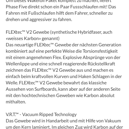
Um dieses Wakefoil Paket komplett zu machen, liefert
Phase Five direkt schon ein Paar Fussschlaufen mit! Das
Fahren mit Fußschlaufen hilft dem Fahrer, schneller zu
drehen und aggressiver zu fahren.
FLEXtec™ V2 Gewebe (synthetische Hybridfaser, auch
«weisses Karbon» genannt)
Das neuartige FLEXtec™ Gewebe der nächsten Generation
kombiniert auf eine perfekte Weise die Torsionsfestigkeit
mit einem angenehmen Flex. Explosive Absprünge von der
Wellenlippe und eine schnell reagierende Rückstellkraft
zeichnen das FLEXtec™ V2 Gewebe aus und machen es
einfach beim kraftvollen Kurven und Haken Schlagen in der
Welle. FLEXtec™ V2 Gewebe bewahrt das klassiche
Aussehen von Surfboards, kann aber auf der anderen Seite
mit den hochtechnischen Geweben wie Karbon absolut
mithalten.
V.R.T.™ - Vacuum Ripped Technology
Das Gewebe wird in Handarbeit und mit Hilfe von Vakuum
um den Kern laminiert. Im gleichen Zug wird Karbon auf der