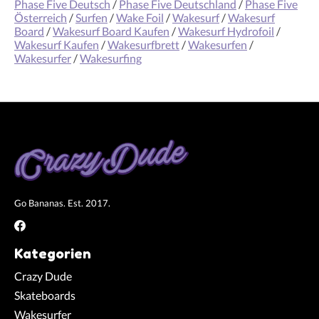
Phase Five Deutsch
/
Phase Five Deutschland
/
Phase Five
Österreich
/
Surfen
/
Wake Foil
/
Wakesurf
/
Wakesurf
Board
/
Wakesurf Board Kaufen
/
Wakesurf Hydrofoil
/
Wakesurf Kaufen
/
Wakesurfbrett
/
Wakesurfen
/
Wakesurfer
/
Wakesurfing
Go Bananas. Est. 2017.
Kategorien
Crazy Dude
Skateboards
Wakesurfer