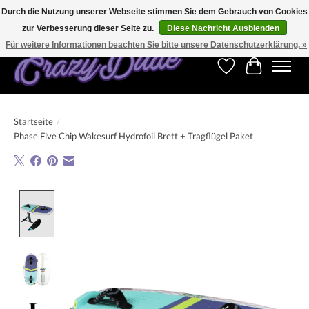
Durch die Nutzung unserer Webseite stimmen Sie dem Gebrauch von Cookies
zur Verbesserung dieser Seite zu.
Diese Nachricht Ausblenden
Kostenfreier Versand für Bestellungen ab 250 €. Weltweite Lieferung!
Für weitere Informationen beachten Sie bitte unsere Datenschutzerklärung. »
Wunschzettel
Ihr Warenk
Startseite
/
Phase Five Chip Wakesurf Hydrofoil Brett + Tragflügel Paket
Product image slideshow Items