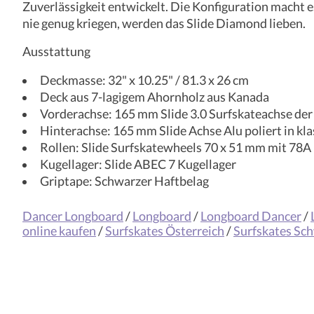
Zuverlässigkeit entwickelt. Die Konfiguration macht es
nie genug kriegen, werden das Slide Diamond lieben.
Ausstattung
Deckmasse: 32" x 10.25" / 81.3 x 26 cm
Deck aus 7-lagigem Ahornholz aus Kanada
Vorderachse: 165 mm Slide 3.0 Surfskateachse der
Hinterachse: 165 mm Slide Achse Alu poliert in kl
Rollen: Slide Surfskatewheels 70 x 51 mm mit 78
Kugellager: Slide ABEC 7 Kugellager
Griptape: Schwarzer Haftbelag
Dancer Longboard
/
Longboard
/
Longboard Dancer
/
online kaufen
/
Surfskates Österreich
/
Surfskates Sc