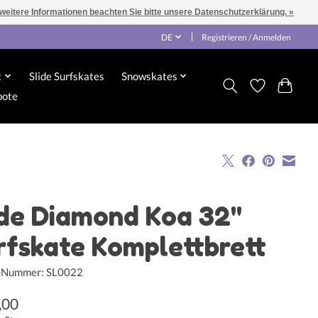
 weitere Informationen beachten Sie bitte unsere Datenschutzerklärung. »
DE
Registrieren / Anmelden
x
Slide Surfskates
Snowskates
bote
ide Diamond Koa 32"
rfskate Komplettbrett
l-Nummer: SL0022
,00