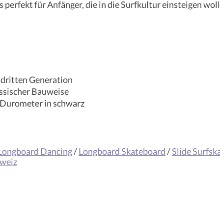
 perfekt für Anfänger, die in die Surfkultur einsteigen wo
 dritten Generation
assischer Bauweise
A Durometer in schwarz
Longboard Dancing
/
Longboard Skateboard
/
Slide Surfsk
hweiz