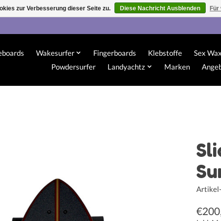
kies zur Verbesserung dieser Seite zu.
Diese Nachricht Ausblenden
Für
eboards
Wakesurfer
Fingerboards
Klebstoffe
Sex Wa
Powdersurfer
Landyachtz
Marken
Ange
Sl
Su
Artike
€200