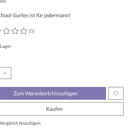
wSt.
hool-Surfen ist für jedermann!
(0)
wertung dieses Produkts ist
0
von 5
 Lager
Zum Warenkorb hinzufügen
Kaufen
Vergleich hinzufügen