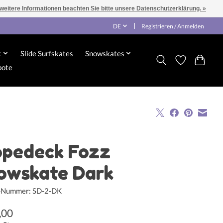
 weitere Informationen beachten Sie bitte unsere Datenschutzerklärung. »
DE
Registrieren / Anmelden
x
Slide Surfskates
Snowskates
bote
opedeck Fozz
owskate Dark
l-Nummer: SD-2-DK
,00