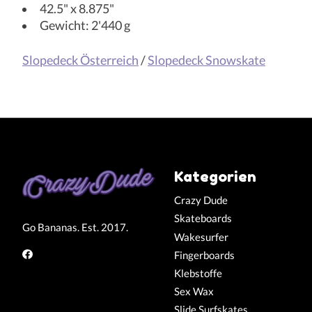
42.5" x 8.875"
Gewicht: 2'440 g
Slopedeck Österreich
/
Slopedeck Snowskate
Kategorien
Crazy Dude
Skateboards
Go Bananas. Est. 2017.
Wakesurfer
Fingerboards
Klebstoffe
Sex Wax
Slide Surfskates