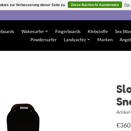
kies zur Verbesserung dieser Seite zu.
Diese Nachricht Ausblenden
Für
eboards
Wakesurfer
Fingerboards
Klebstoffe
Sex Wa
Powdersurfer
Landyachtz
Marken
Ange
Sl
Sn
Artike
€360