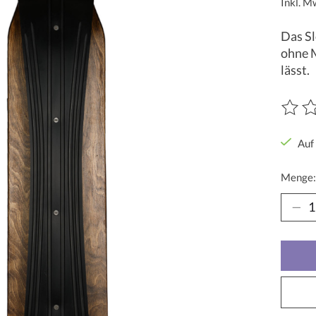
Inkl. M
Das Sl
ohne M
lässt.
Die Be
Auf
Menge: