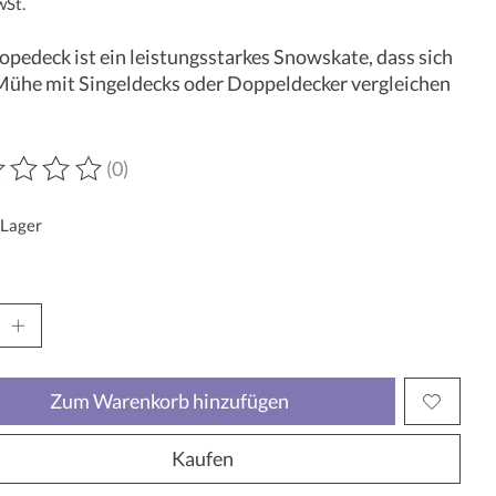
wSt.
opedeck ist ein leistungsstarkes Snowskate, dass sich
ühe mit Singeldecks oder Doppeldecker vergleichen
(0)
wertung dieses Produkts ist
0
von 5
 Lager
Zum Warenkorb hinzufügen
Kaufen