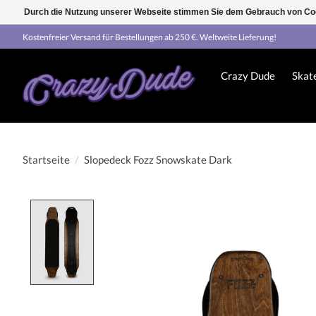
Durch die Nutzung unserer Webseite stimmen Sie dem Gebrauch von Coo
Kostenfreier Versand für Bestellungen ab 250 €. Weltweite Lieferung!
Crazy Dude
Skat
Startseite
/
Slopedeck Fozz Snowskate Dark
Product image slideshow Items