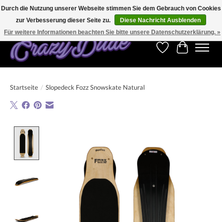
Durch die Nutzung unserer Webseite stimmen Sie dem Gebrauch von Cookies
zur Verbesserung dieser Seite zu.
Diese Nachricht Ausblenden
Kostenfreier Versand für Bestellungen ab 250 €. Weltweite Lieferung!
Für weitere Informationen beachten Sie bitte unsere Datenschutzerklärung. »
Wunschzettel
Ihr Warenk
Startseite
/
Slopedeck Fozz Snowskate Natural
Product image slideshow Items