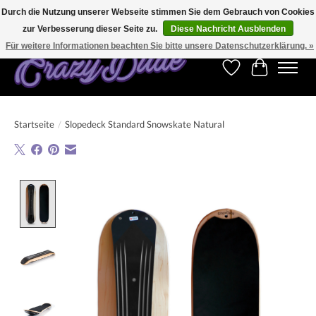
Durch die Nutzung unserer Webseite stimmen Sie dem Gebrauch von Cookies
zur Verbesserung dieser Seite zu.
Diese Nachricht Ausblenden
Kostenfreier Versand für Bestellungen ab 250 €. Weltweite Lieferung!
Für weitere Informationen beachten Sie bitte unsere Datenschutzerklärung. »
Wunschzettel
Ihr Warenk
Startseite
/
Slopedeck Standard Snowskate Natural
Product image slideshow Items