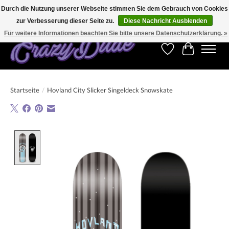
Durch die Nutzung unserer Webseite stimmen Sie dem Gebrauch von Cookies
zur Verbesserung dieser Seite zu.
Diese Nachricht Ausblenden
Kostenfreier Versand für Bestellungen ab 250 €. Weltweite Lieferung!
Für weitere Informationen beachten Sie bitte unsere Datenschutzerklärung. »
Wunschzettel
Ihr Warenk
Startseite
/
Hovland City Slicker Singeldeck Snowskate
Product image slideshow Items