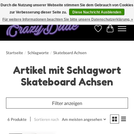
Durch die Nutzung unserer Webseite stimmen Sie dem Gebrauch von Cookies
zur Verbesserung dieser Seite zu.
Diese Nachricht Ausblenden
Kostenfreier Versand für Bestellungen ab 250 €. Weltweite Lieferung!
Für weitere Informationen beachten Sie bitte unsere Datenschutzerklärung. »
Wunschzettel
Ihr Warenk
Startseite
/
Schlagworte
/
Skateboard Achsen
Artikel mit Schlagwort
Skateboard Achsen
Filter anzeigen
6 Produkte
Sortieren nach
Am meisten angesehen