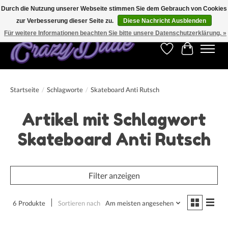
Durch die Nutzung unserer Webseite stimmen Sie dem Gebrauch von Cookies
zur Verbesserung dieser Seite zu.
Diese Nachricht Ausblenden
Kostenfreier Versand für Bestellungen ab 250 €. Weltweite Lieferung!
Für weitere Informationen beachten Sie bitte unsere Datenschutzerklärung. »
Wunschzettel
Ihr Warenk
Startseite
/
Schlagworte
/
Skateboard Anti Rutsch
Artikel mit Schlagwort
Skateboard Anti Rutsch
Filter anzeigen
6 Produkte
Sortieren nach
Am meisten angesehen