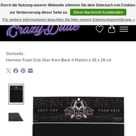
Durch die Nutzung unserer Webseite stimmen Sie dem Gebrauch von Cookies
zur Verbesserung dieser Seite zu.
Diese Nachricht Ausblenden
Kostenfreier Versand für Bestellungen ab 250 €. Weltweite Lieferung!
Für weitere Informationen beachten Sie bitte unsere Datenschutzerklärung. »
Wunschzettel
Ihr Warenk
Startseite
/
Hammer Foam Grip 36er-Korn Black 4 Matten à 28 x 28 cm
Product image slideshow Items