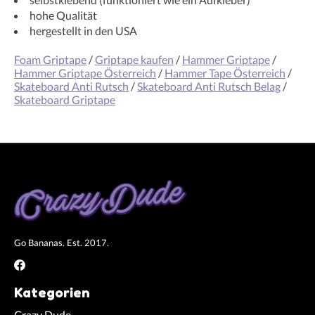
hohe Qualität
hergestellt in den USA
Foam Griptape
/
Griptape kaufen
/
Hammer Griptape
/
Hammer Griptape Österreich
/
Hammer Tape Österreich
/
Skateboard Anti Rutsch
/
Skateboard Anti Rutsch Belag
/
Skateboard Griptape
Go Bananas. Est. 2017.
Kategorien
Crazy Dude