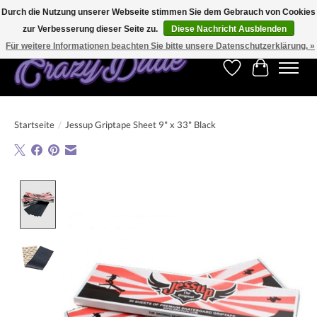
Durch die Nutzung unserer Webseite stimmen Sie dem Gebrauch von Cookies
zur Verbesserung dieser Seite zu.
Diese Nachricht Ausblenden
Kostenfreier Versand für Bestellungen ab 250 €. Weltweite Lieferung!
Für weitere Informationen beachten Sie bitte unsere Datenschutzerklärung. »
Wunschzettel
Ihr Warenk
Startseite
/
Jessup Griptape Sheet 9" x 33" Black
Product image slideshow Items