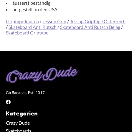
äusserst beständig
hergestellt in den USA
Griptape kaufen
/
Jessup Grip
/
Jessup Griptape Österreich
/
Skateboard Anti Rutsch
/
Skateboard Anti Rutsch Belag
/
Skateboard Griptape
Go Bananas. Est. 2017.
Kategorien
Crazy Dude
Skateboards