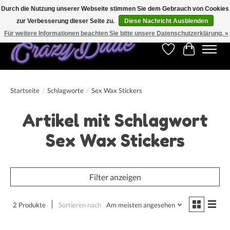
Durch die Nutzung unserer Webseite stimmen Sie dem Gebrauch von Cookies
zur Verbesserung dieser Seite zu.
Diese Nachricht Ausblenden
Kostenfreier Versand für Bestellungen ab 250 €. Weltweite Lieferung!
Für weitere Informationen beachten Sie bitte unsere Datenschutzerklärung. »
Wunschzettel
Ihr Warenk
Startseite
/
Schlagworte
/
Sex Wax Stickers
Artikel mit Schlagwort
Sex Wax Stickers
Filter anzeigen
2 Produkte
Sortieren nach
Am meisten angesehen