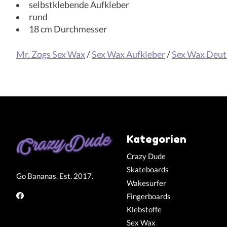
selbstklebende Aufkleber
rund
18 cm Durchmesser
Mr. Zogs Sex Wax
/
Sex Wax Aufkleber
/
Sex Wax Deut
Kategorien
Crazy Dude
Skateboards
Go Bananas. Est. 2017.
Wakesurfer
Fingerboards
Klebstoffe
Sex Wax