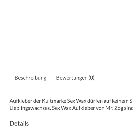
Beschreibung
Bewertungen (0)
Aufkleber der Kultmarke Sex Wax dürfen auf keinem Su
Lieblingswachses. Sex Wax Aufkleber von Mr. Zog sind 
Details