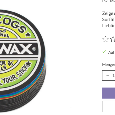
Inkl. M
Zeige 
Surfli
Liebli
Die Be
Auf
Menge: