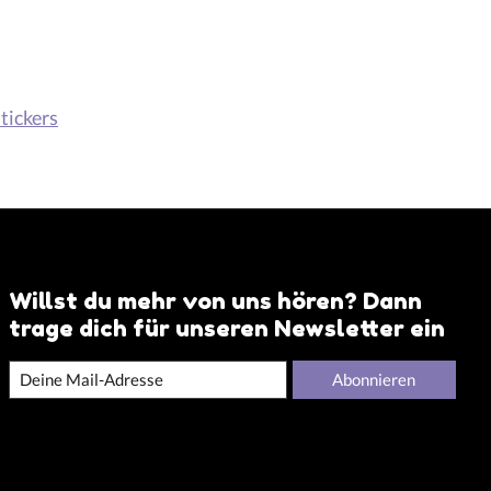
tickers
Willst du mehr von uns hören? Dann
trage dich für unseren Newsletter ein
Abonnieren