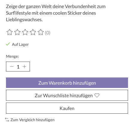
Zeige der ganzen Welt deine Verbundenheit zum
Surflifestyle mit einem coolen Sticker deines
Lieblingswachses.
(0)
Die Bewertung dieses Produkts ist
0
von 5
Auf Lager
Menge:
Zum Warenkorb hinzufügen
Zur Wunschliste hinzufügen
Kaufen
Zum Vergleich hinzufügen