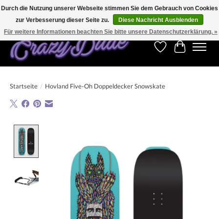
Durch die Nutzung unserer Webseite stimmen Sie dem Gebrauch von Cookies
zur Verbesserung dieser Seite zu.
Diese Nachricht Ausblenden
Kostenfreier Versand für Bestellungen ab 250 €. Weltweite Lieferung!
Für weitere Informationen beachten Sie bitte unsere Datenschutzerklärung. »
Wunschzettel
Ihr Warenk
Startseite
/
Hovland Five-Oh Doppeldecker Snowskate
Product image slideshow Items