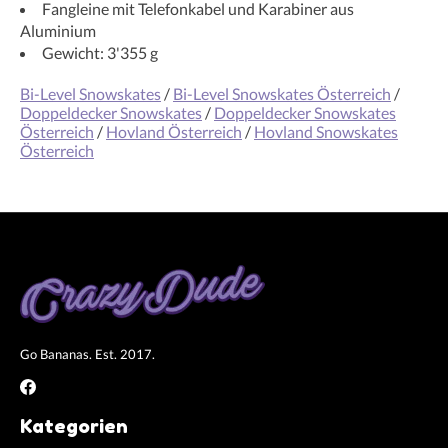
Fangleine mit Telefonkabel und Karabiner aus
Aluminium
Gewicht: 3'355 g
Bi-Level Snowskates
/
Bi-Level Snowskates Österreich
/
Doppeldecker Snowskates
/
Doppeldecker Snowskates
Österreich
/
Hovland Österreich
/
Hovland Snowskates
Österreich
Go Bananas. Est. 2017.
Kategorien