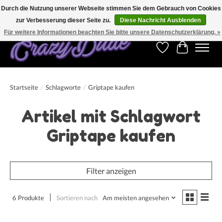
Durch die Nutzung unserer Webseite stimmen Sie dem Gebrauch von Cookies
zur Verbesserung dieser Seite zu.
Diese Nachricht Ausblenden
Kostenfreier Versand für Bestellungen ab 250 €. Weltweite Lieferung!
Für weitere Informationen beachten Sie bitte unsere Datenschutzerklärung. »
Wunschzettel
Ihr Warenk
Startseite
/
Schlagworte
/
Griptape kaufen
Artikel mit Schlagwort
Griptape kaufen
Filter anzeigen
6 Produkte
Sortieren nach
Am meisten angesehen