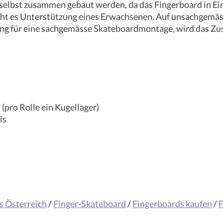
lbst zusammen gebaut werden, da das Fingerboard in Einze
aucht es Unterstützung eines Erwachsenen. Auf unsachgemä
rung für eine sachgemässe Skateboardmontage, wird das 
(pro Rolle ein Kugellager)
is
s Österreich
/
Finger-Skateboard
/
Fingerboards kaufen
/
F