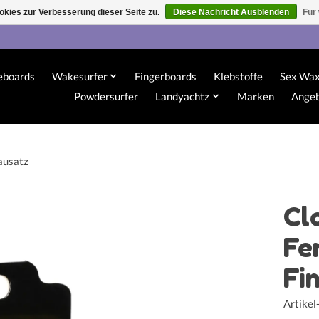
kies zur Verbesserung dieser Seite zu.
Diese Nachricht Ausblenden
Für
eboards
Wakesurfer
Fingerboards
Klebstoffe
Sex Wa
Powdersurfer
Landyachtz
Marken
Ange
ausatz
Cl
Fe
Fi
Artike