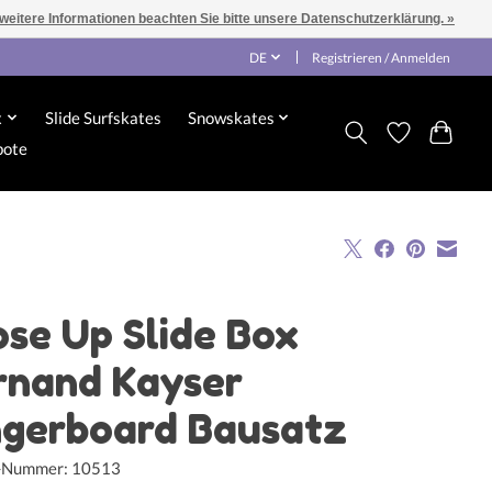
 weitere Informationen beachten Sie bitte unsere Datenschutzerklärung. »
DE
Registrieren / Anmelden
x
Slide Surfskates
Snowskates
bote
ose Up Slide Box
rnand Kayser
ngerboard Bausatz
l-Nummer: 10513