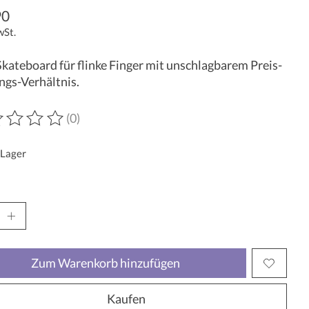
90
wSt.
kateboard für flinke Finger mit unschlagbarem Preis-
ngs-Verhältnis.
(0)
wertung dieses Produkts ist
0
von 5
 Lager
Zum Warenkorb hinzufügen
Kaufen