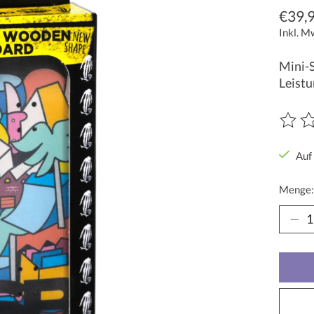
€39,
Inkl. M
Mini-S
Leistu
Die Be
Auf
Menge: