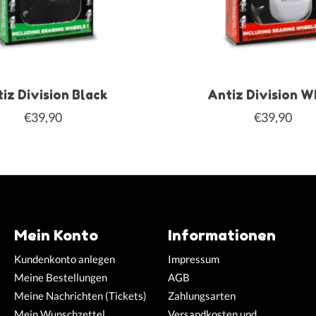
iz Division Black
Antiz Division W
€39,90
€39,90
Mein Konto
Informationen
Kundenkonto anlegen
Impressum
Meine Bestellungen
AGB
Meine Nachrichten (Tickets)
Zahlungsarten
Mein Wunschzettel
Versandkosten und