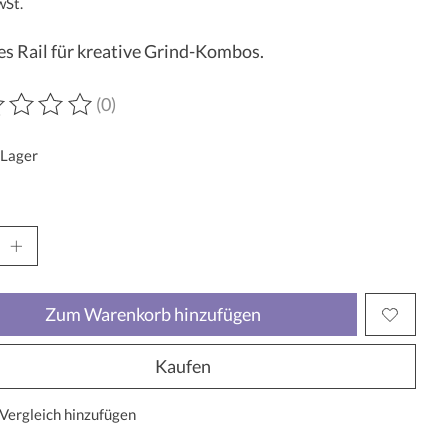
wSt.
s Rail für kreative Grind-Kombos.
(0)
wertung dieses Produkts ist
0
von 5
 Lager
Zum Warenkorb hinzufügen
Kaufen
Vergleich hinzufügen