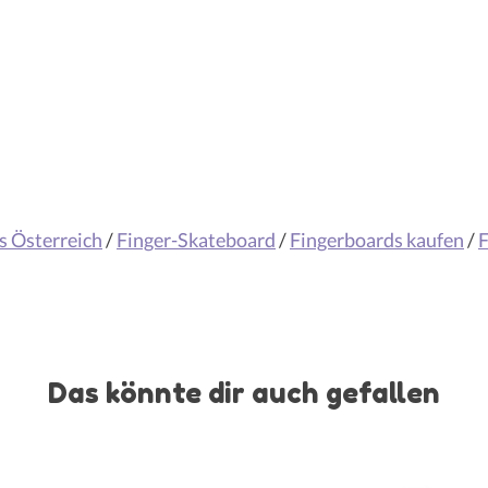
s Österreich
/
Finger-Skateboard
/
Fingerboards kaufen
/
F
Das könnte dir auch gefallen