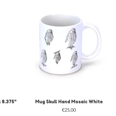
 8.375"
Mug Skull Hand Mosaic White
€25,00