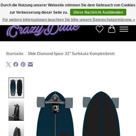
Durch die Nutzung unserer Webseite stimmen Sie dem Gebrauch von Cookies
zur Verbesserung dieser Seite zu.
Diese Nachricht Ausblenden
Kostenfreier Versand für Bestellungen ab 250 €. Weltweite Lieferung!
Für weitere Informationen beachten Sie bitte unsere Datenschutzerklärung. »
Wunschzettel
Ihr Warenk
Startseite
/
Slide Diamond Speer 32" Surfskate Komplettbrett
Product image slideshow Items