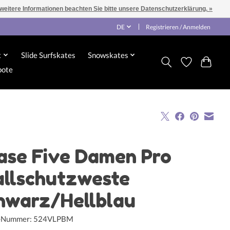
 weitere Informationen beachten Sie bitte unsere Datenschutzerklärung. »
DE
Registrieren / Anmelden
x
Slide Surfskates
Snowskates
bote
ase Five Damen Pro
allschutzweste
hwarz/Hellblau
l-Nummer: 524VLPBM