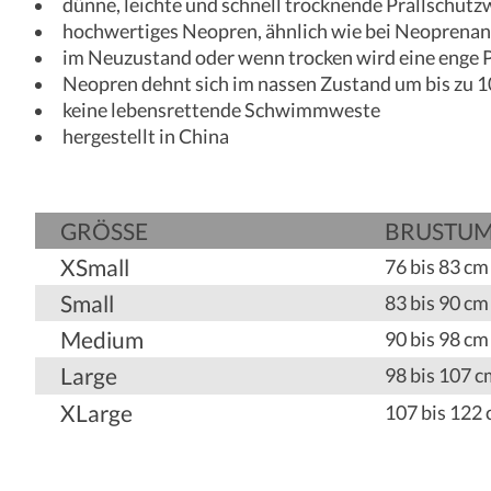
dünne, leichte und schnell trocknende Prallschutz
hochwertiges Neopren, ähnlich wie bei Neoprena
im Neuzustand oder wenn trocken wird eine enge
Neopren dehnt sich im nassen Zustand um bis zu 
keine lebensrettende Schwimmweste
hergestellt in China
GRÖSSE
BRUST­­U
XSmall
76 bis 83 cm
Small
83 bis 90 cm
Medium
90 bis 98 cm
Large
98 bis 107 c
XLarge
107 bis 122