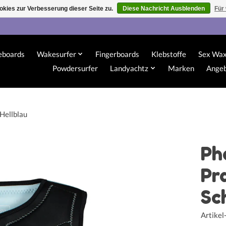
kies zur Verbesserung dieser Seite zu.
Diese Nachricht Ausblenden
Für
eboards
Wakesurfer
Fingerboards
Klebstoffe
Sex Wa
Powdersurfer
Landyachtz
Marken
Ange
Hellblau
Ph
Pr
Sc
Artike