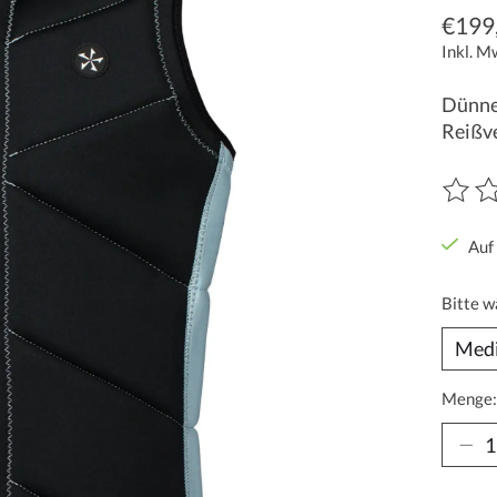
€199
Inkl. M
Dünne,
Reißv
Die Be
Auf
Bitte w
Menge: