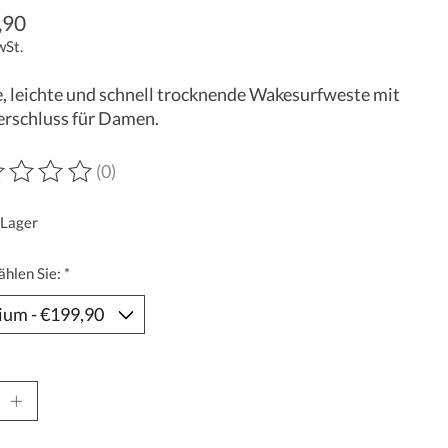
,90
wSt.
 leichte und schnell trocknende Wakesurfweste mit
erschluss für Damen.
(0)
wertung dieses Produkts ist
0
von 5
 Lager
ählen Sie:
*