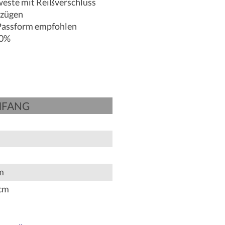
weste mit Reißverschluss
nzügen
 Passform empfohlen
10%
MFANG
m
 cm