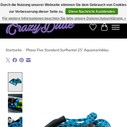
Durch die Nutzung unserer Webseite stimmen Sie dem Gebrauch von Cookies
zur Verbesserung dieser Seite zu.
Diese Nachricht Ausblenden
Kostenfreier Versand für Bestellungen ab 250 €. Weltweite Lieferung!
Für weitere Informationen beachten Sie bitte unsere Datenschutzerklärung. »
Wunschzettel
Ihr Warenk
Startseite
/
Phase Five Standard Surfhantel 25' Aquamarinblau
Product image slideshow Items