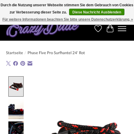
Durch die Nutzung unserer Webseite stimmen Sie dem Gebrauch von Cookies
zur Verbesserung dieser Seite zu.
Diese Nachricht Ausblenden
Kostenfreier Versand für Bestellungen ab 250 €. Weltweite Lieferung!
Für weitere Informationen beachten Sie bitte unsere Datenschutzerklärung. »
Wunschzettel
Ihr Warenk
Startseite
/
Phase Five Pro Surfhantel 24' Rot
Product image slideshow Items